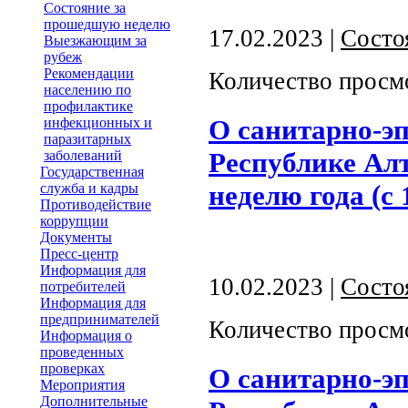
Состояние за
прошедшую неделю
17.02.2023 |
Состо
Выезжающим за
рубеж
Рекомендации
Количество просм
населению по
профилактике
О санитарно-э
инфекционных и
паразитарных
Республике Алт
заболеваний
Государственная
неделю года (с 
служба и кадры
Противодействие
коррупции
Документы
Пресс-центр
Информация для
10.02.2023 |
Состо
потребителей
Информация для
предпринимателей
Количество просм
Информация о
проведенных
проверках
О санитарно-э
Мероприятия
Дополнительные