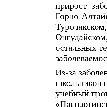
прирост заб
Горно-Алтай
Турочакском,
Онгудайском
остальных т
заболеваемос
Из-за заболе
школьников 
учебный пр
«Паспартинс