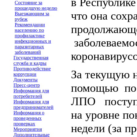
в Республике
Состояние за
прошедшую неделю
что она сохр
Выезжающим за
рубеж
Рекомендации
продолжающе
населению по
профилактике
заболеваемо
инфекционных и
паразитарных
заболеваний
коронавирусо
Государственная
служба и кадры
Противодействие
За текущую 
коррупции
Документы
помощью по 
Пресс-центр
Информация для
потребителей
ЛПО поступ
Информация для
предпринимателей
на уровне по
Информация о
проведенных
проверках
недели (за п
Мероприятия
Дополнительные