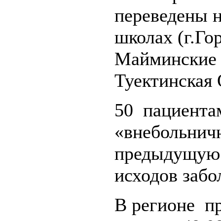
переведены н
школах (г.Го
Майминские
Туектинска
50 пациента
«внебольничн
предыдущую 
исходов забо
В регионе п