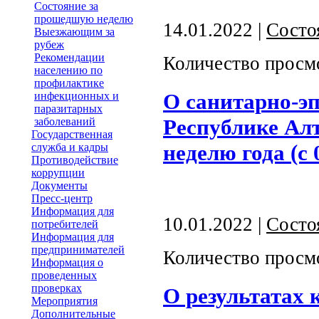
Состояние за
прошедшую неделю
14.01.2022 |
Состо
Выезжающим за
рубеж
Рекомендации
Количество просм
населению по
профилактике
О санитарно-э
инфекционных и
паразитарных
Республике Алт
заболеваний
Государственная
неделю года (с 
служба и кадры
Противодействие
коррупции
Документы
Пресс-центр
Информация для
10.01.2022 |
Состо
потребителей
Информация для
предпринимателей
Количество просм
Информация о
проведенных
проверках
О результатах 
Мероприятия
Дополнительные