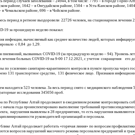
ь период случаев заболевания – 24944, в том числе: 7795 – в городе Горно-Ал
ском районе, 1642 – в Онгудайском районе, 1504 – в Усть-Канском районе, 140
– в Чемальском районе, 696 – в Чойском районе.
весь период в регионе выздоровели 22726 человек, на стационарном лечении 2
D-19 за прошедшую неделю показал:
ия инфекции, вычисляемый как среднее количество людей, которых инфицирует
ровало с 0,84 до 1,29.
 пневмоний, вызванных COVID-19 (за предыдущую неделю – 94). Уровень лета
лечения больных COVID-19 на 9-00 17.12.2021, с учетом сокращения его до 
ы по усилению санитарно-карантинного контроля в пункте пропуска через г
ено 131 транспортное средство, 131 физическое лицо. Признаков инфекционн
 находится 523 человека. За весь период снято с медицинского наблюдения 
раторные исследования 345056 проб.
а по Республике Алтай продолжают в ежедневном режиме контролировать соб
 с начала года проинспектировано выполнение требований противоэпидемичес
ъекта, нарушения выявлены в 28 предприятиях, то есть нарушения выявляютс
сциплинированности руководителей организаций и персонала.
блике Алтай продолжает работать «горячая линия» по вопросам профилактики
ются вопросов нарушений масочного режима персоналом предприятий и граж