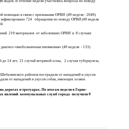
R-кодов. В течение недели участились вопросы по поводу
 помощью в связи с признаками ОРВИ (49 неделя - 2049).
ей зафиксировано 724 обращения по поводу ОРВИ (49 неделя
ей.
ований 219 материалов от заболевших ОРВИ в 8 случаях
иагноз «внебольничная пневмония» (49 неделя - 133).
до 14 лет, 21 случай ветряной оспы, 2 случая туберкулеза,
и Шебалинского районов пострадали от нападений и укусов
дали от нападений и укусов собак, имеющих хозяев.
а дорогах и тротуарах. По итогам недели в Горно-
ных явлений коммунальных служб города получили 9