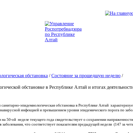
логическая обстановка
/
Состояние за прошедшую неделю
/
гической обстановке в Республике Алтай и итогах деятельности з
 санитарно-эпидемиологическая обстановка в Республике Алтай характериз
онавирусной инфекцией и превышением уровня эпидемического порога по за
на 50-ой неделе текущего года свидетельствует о сохранении напряженности
в заболевания, что соответствует показателям предыдущей недели (147 за четы