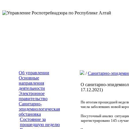
Об управлении
/
Санитарно-эпидемио
Основные
направления
О санитарно-эпидемиоло
деятельности
17.12.2021)
Электронное
правительство
По итогам прошедшей недели
Санитарно-
числа заболевших новой кор
эпидемиологическая
обстановка
Посуточный анализ ситуации 
Состояние за
зарегистрировано 145 случае
прошедшую неделю