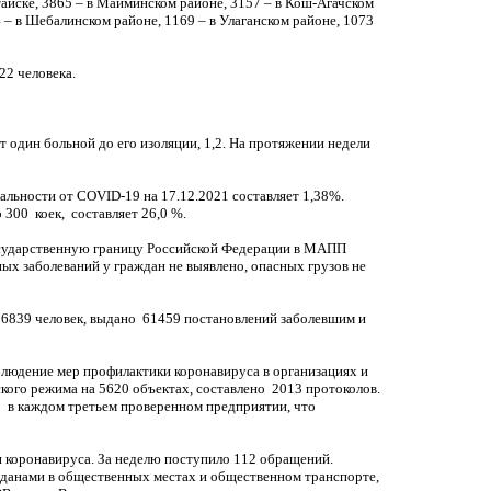
тайске, 3865 – в Майминском районе, 3157 – в Кош-Агачском
4 – в Шебалинском районе, 1169 – в Улаганском районе, 1073
22 человека.
 один больной до его изоляции, 1,2. На протяжении недели
льности от COVID-19 на 17.12.2021 составляет 1,38%.
300 коек, составляет 26,0 %.
осударственную границу Российской Федерации в МАПП
ых заболеваний у граждан не выявлено, опасных грузов не
56839 человек, выдано 61459 постановлений заболевшим и
людение мер профилактики коронавируса в организациях и
кого режима на 5620 объектах, составлено 2013 протоколов.
я в каждом третьем проверенном предприятии, что
 коронавируса. За неделю поступило 112 обращений.
данами в общественных местах и общественном транспорте,