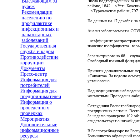
Выезжающим за
Число подтвержденных за вес
районе, 1842 – в Усть-Коксин
рубеж
– в Турочакском районе, 797 
Рекомендации
населению по
По данным на 17 декабря за 
профилактике
инфекционных и
Анализ заболеваемости COVI
паразитарных
заболеваний
- коэффициент распространен
Государственная
значение коэффициента варьи
служба и кадры
Зарегистрировано 68 случая
Противодействие
Свободный коечный фонд для 
коррупции
Документы
Приняты дополнительные мер
Пресс-центр
«Ташанта». За неделю осмотр
Информация для
установлено.
потребителей
Информация для
Под медицинским наблюдением
контактным. Проведены лабо
предпринимателей
Информация о
Сотрудники Роспотребнадзор
проведенных
предприятиях региона. Всего
проверках
За неделю проверено 102 об
Мероприятия
свидетельствует о низкой ди
Дополнительные
информационные
В Роспотребнадзоре по Респу
ресурсы
Большинство обращений каса