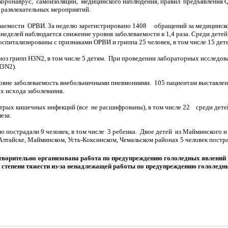
коронаврус, самоизоляции, медицинского наблюдения, правил предъявления Q
 развлекательных мероприятий.
ваемости ОРВИ. За неделю зарегистрировано 1408 обращений за медицинской
неделей наблюдается снижение уровня заболеваемости в 1,4 раза. Среди дет
 Госпитализированы с признаками ОРВИ и гриппа 25 человек, в том числе 15 дет
гноз грипп H3N2, в том числе 5 детям. При проведении лабораторных исслед
H3N2).
вне заболеваемость внебольничными пневмониями. 105 пациентам выставлен д
х исхода заболевания.
трых кишечных инфекций (все не расшифрованы), в том числе 22 среди детей 
еза.
ю пострадали 9 человек, в том числе 3 ребенка. Двое детей из Майминского 
Алтайске, Майминском, Усть-Коксинском, Чемальском районах 5 человек постра
творительно организована работа по предупреждению гололедных явлений н
 степени тяжести из-за ненадлежащей работы по предупреждению гололед