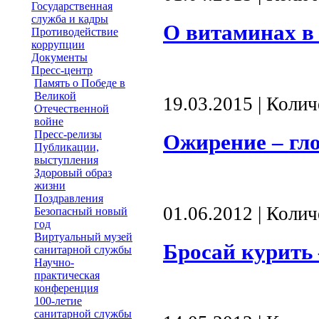
Государственная
служба и кадры
О витаминах в
Противодействие
коррупции
Документы
Пресс-центр
Память о Победе в
Великой
19.03.2015 | Коли
Отечественной
войне
Пресс-релизы
Ожирение – гло
Публикации,
выступления
Здоровый образ
жизни
Поздравления
01.06.2012 | Коли
Безопасный новый
год
Виртуальный музей
Бросай курить 
санитарной службы
Научно-
практическая
конференция
100-летие
санитарной службы