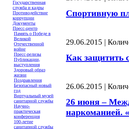
Государственная
служба и кадры
Спортивную пл
Противодействие
коррупции
Документы
Пресс-центр
Память о Победе в
Великой
29.06.2015 | Коли
Отечественной
войне
Пресс-релизы
Как защитить с
Публикации,
выступления
Здоровый образ
жизни
Поздравления
26.06.2015 | Коли
Безопасный новый
год
Виртуальный музей
26 июня – Меж
санитарной службы
Научно-
наркоманией. «
практическая
конференция
100-летие
санитарной службы