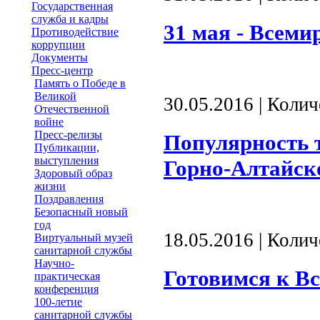
Государственная
служба и кадры
31 мая - Всеми
Противодействие
коррупции
Документы
Пресс-центр
Память о Победе в
Великой
30.05.2016 | Коли
Отечественной
войне
Пресс-релизы
Популярность 
Публикации,
выступления
Горно-Алтайск
Здоровый образ
жизни
Поздравления
Безопасный новый
год
18.05.2016 | Коли
Виртуальный музей
санитарной службы
Научно-
Готовимся к В
практическая
конференция
100-летие
санитарной службы