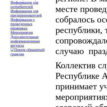
Информация для
месте провед
потребителей
Информация для
предпринимателей
собралось о
Информация о
проведенных
республики, 
проверках
Мероприятия
Дополнительные
сопровождал
информационные
ресурсы
случаю праз
Коллектив с
Республике 
принимает уч
мероприятия