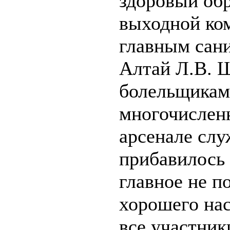
здоровый об
выходной ком
главным сан
Алтай Л.В. 
болельщикам
многочисленн
арсенале слу
прибавилось 
главное не по
хорошего нас
все участник