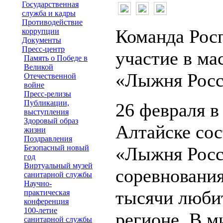
Государственная
служба и кадры
Противодействие
Команда Рос
коррупции
Документы
Пресс-центр
участие в ма
Память о Победе в
Великой
«Лыжня Росс
Отечественной
войне
Пресс-релизы
Публикации,
26 февраля в
выступления
Здоровый образ
Алтайске со
жизни
Поздравления
Безопасный новый
«Лыжня Росс
год
Виртуальный музей
соревновани
санитарной службы
Научно-
тысячи люби
практическая
конференция
100-летие
регионе. В м
санитарной службы