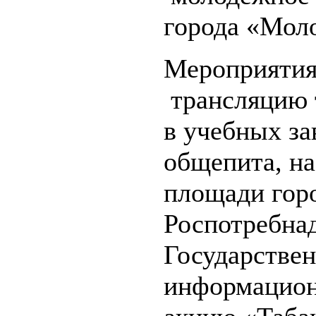
города «Моло
Мероприятия
трансляцию 
в учебных за
общепита, на
площади гор
Роспотребнад
Государствен
информацион