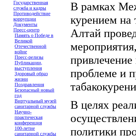
Государственная
В рамках Ме
служба и кадры
Противодействие
курением на 
коррупции
Документы
Алтай прове
Пресс-центр
Память о Победе в
Великой
мероприятия,
Отечественной
войне
привлечение 
Пресс-релизы
Публикации,
выступления
проблеме и 
Здоровый образ
жизни
табакокурени
Поздравления
Безопасный новый
год
Виртуальный музей
В целях реа
санитарной службы
Научно-
осуществлен
практическая
конференция
политики пр
100-летие
санитарной службы