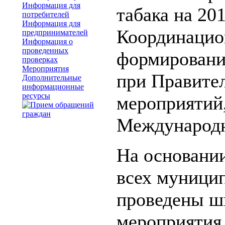
Информация для
табака на 20
потребителей
Информация для
Координацио
предпринимателей
Информация о
проведенных
формировани
проверках
Мероприятия
при Правител
Дополнительные
информационные
ресурсы
мероприятий
Международн
На основании
всех муници
проведены ш
мероприятия,