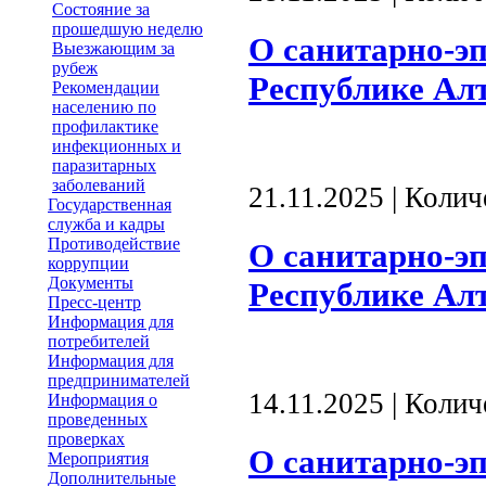
Состояние за
прошедшую неделю
О санитарно-э
Выезжающим за
рубеж
Республике Алта
Рекомендации
населению по
профилактике
инфекционных и
паразитарных
заболеваний
21.11.2025 | Коли
Государственная
служба и кадры
Противодействие
О санитарно-э
коррупции
Документы
Республике Алта
Пресс-центр
Информация для
потребителей
Информация для
предпринимателей
14.11.2025 | Коли
Информация о
проведенных
проверках
О санитарно-э
Мероприятия
Дополнительные