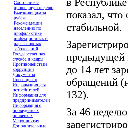
в Республик
Состояние за
прошедшую неделю
показал, что
Выезжающим за
рубеж
Рекомендации
стабильной.
населению по
профилактике
инфекционных и
Зарегистриро
паразитарных
заболеваний
предыдущей н
Государственная
служба и кадры
Противодействие
до 14 лет за
коррупции
Документы
обращений (
Пресс-центр
Информация для
потребителей
132).
Информация для
предпринимателей
Информация о
За 46 неделю
проведенных
проверках
Мероприятия
зарегистриро
Дополнительные