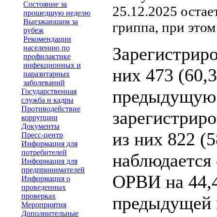
Состояние за
25.12.2025 оста
прошедшую неделю
Выезжающим за
гриппа, при этом
рубеж
Рекомендации
населению по
Зарегистриро
профилактике
инфекционных и
них 473 (60,3
паразитарных
заболеваний
предыдущую 
Государственная
служба и кадры
Противодействие
зарегистриро
коррупции
Документы
из них 822 (5
Пресс-центр
Информация для
потребителей
наблюдается
Информация для
предпринимателей
ОРВИ на 44,
Информация о
проведенных
проверках
предыдущей 
Мероприятия
Дополнительные