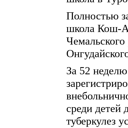
Полностью з
школа Кош-Аг
Чемальского 
Онгудайского
За 52 неделю
зарегистриро
внебольнично
среди детей д
туберкулез у