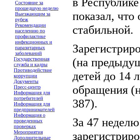
в Республик
Состояние за
прошедшую неделю
показал, что
Выезжающим за
рубеж
Рекомендации
стабильной.
населению по
профилактике
инфекционных и
Зарегистрир
паразитарных
заболеваний
(на предыдущ
Государственная
служба и кадры
Противодействие
детей до 14 
коррупции
Документы
обращения (н
Пресс-центр
Информация для
потребителей
387).
Информация для
предпринимателей
Информация о
За 47 неделю
проведенных
проверках
Мероприятия
зарегистриро
Дополнительные