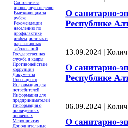
Состояние за
прошедшую неделю
О санитарно-э
Выезжающим за
рубеж
Республике Алта
Рекомендации
населению по
профилактике
инфекционных и
паразитарных
заболеваний
13.09.2024 | Коли
Государственная
служба и кадры
Противодействие
О санитарно-э
коррупции
Документы
Республике Алта
Пресс-центр
Информация для
потребителей
Информация для
предпринимателей
06.09.2024 | Коли
Информация о
проведенных
проверках
О санитарно-э
Мероприятия
Дополнительные