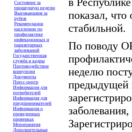
в Республик
Состояние за
прошедшую неделю
показал, что
Выезжающим за
рубеж
Рекомендации
стабильной.
населению по
профилактике
инфекционных и
По поводу О
паразитарных
заболеваний
профилактиче
Государственная
служба и кадры
Противодействие
неделю посту
коррупции
Документы
предыдущей н
Пресс-центр
Информация для
потребителей
зарегистриро
Информация для
предпринимателей
заболевания,
Информация о
проведенных
проверках
Зарегистриро
Мероприятия
Дополнительные