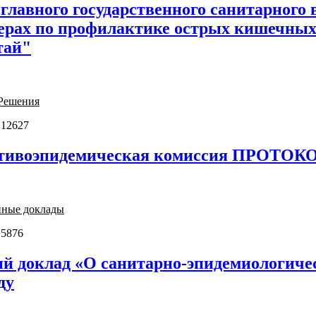
главного государственного санитарного 
мерах по профилактике острых кишечны
тай"
Решения
 12627
тивоэпидемическая комиссия ПРОТОКОЛ 
нные доклады
 5876
й доклад «О санитарно-эпидемиологичес
ду