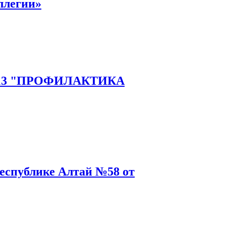
ллегии»
114-13 "ПРОФИЛАКТИКА
еспублике Алтай №58 от