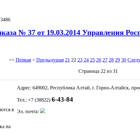
 3486
каза № 37 от 19.03.2014 Управления Рос
<<
Первая
<
Предыдущая
21
22
23
24
25
26
27
28
29
30
След
Страница 22 из 31
Адрес: 649002, Республика Алтай, г. Горно-Алтайск, пр
6-43-84
Тел.: +7 (38822)
яются в
Эл. почта:
ка на