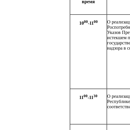
время
00
00
О реализац
10
-11
Роспотребн
Указов Пре
истекшем п
государств
надзора в 
00
30
О реализац
11
-11
Республике
соответств