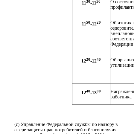
30
50
О состояни
11
-11
профилакти
50
20
Об итогах 
11
-12
оздоровите
внеплановы
соответств
Федерации 
20
40
Об организ
12
-12
утилизации
40
00
Награждени
12
-13
работника
(c) Управление Федеральной службы по надзору в
сфере защиты прав потребителей и благополучия