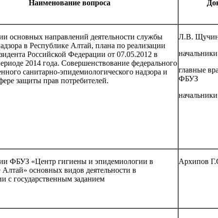
Наименование вопроса
До
ии основных направлений деятельности службы
Л.В. Щучин
адзора в Республике Алтай, плана по реализации
начальники
зидента Российской Федерации от 07.05.2012 в
ериоде 2014 года. Совершенствование федерального
главные вр
енного санитарно-эпидемиологического надзора и
ФБУЗ
сфере защиты прав потребителей.
начальники
ии ФБУЗ «Центр гигиены и эпидемиологии в
Архипов Г.
 Алтай» основных видов деятельности в
ии с государственным заданием