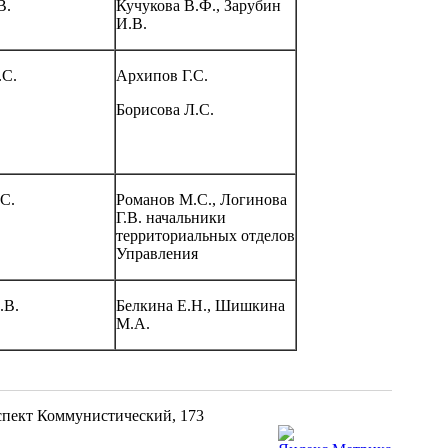
В.
Кучукова В.Ф., Зарубин
И.В.
.С.
Архипов Г.С.
Борисова Л.С.
С.
Романов М.С., Логинова
Г.В. начальники
территориальных отделов
Управления
.В.
Белкина Е.Н., Шишкина
М.А.
оспект Коммунистический, 173