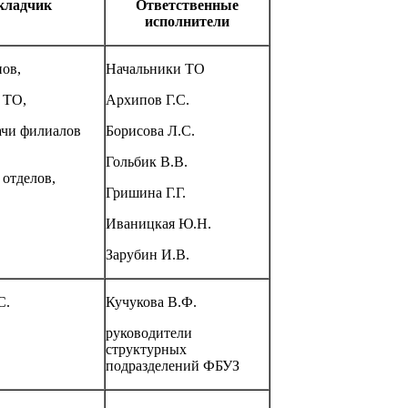
кладчик
Ответственные
исполнители
ов,
Начальники ТО
 ТО,
Архипов Г.С.
ачи филиалов
Борисова Л.С.
Гольбик В.В.
 отделов,
Гришина Г.Г.
Иваницкая Ю.Н.
Зарубин И.В.
С.
Кучукова В.Ф.
руководители
структурных
подразделений ФБУЗ