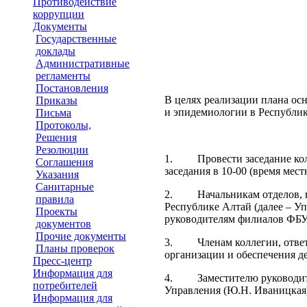
Противодействие
коррупции
Документы
Государственные
доклады
Административные
регламенты
Постановления
В целях реализации плана о
Приказы
и эпидемиологии в Республик
Письма
Протоколы,
Решения
Резолюции
1. Провести заседание колле
Соглашения
заседания в 10-00 (время мест
Указания
Санитарные
2. Начальникам отделов, на
правила
Республике Алтай (далее – У
Проекты
руководителям филиалов ФБУЗ
документов
Прочие документы
3. Членам коллегии, ответст
Планы проверок
организации и обеспечения де
Пресс-центр
Информация для
4. Заместителю руководителя
потребителей
Управления (Ю.Н. Иваницкая) 
Информация для