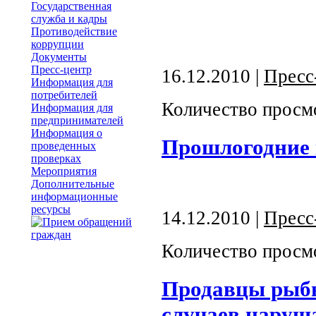
Государственная
служба и кадры
Противодействие
коррупции
Документы
Пресс-центр
16.12.2010 |
Пресс
Информация для
потребителей
Количество просм
Информация для
предпринимателей
Информация о
Прошлогодние 
проведенных
проверках
Мероприятия
Дополнительные
информационные
ресурсы
14.12.2010 |
Пресс
Количество просм
Продавцы рыбы
случаев наруш