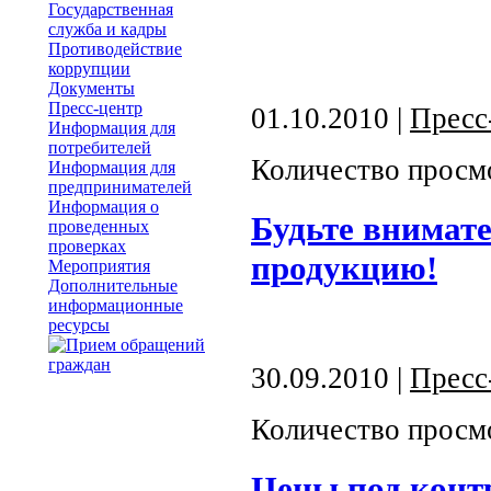
Государственная
служба и кадры
Противодействие
коррупции
Документы
Пресс-центр
01.10.2010 |
Пресс
Информация для
потребителей
Количество просм
Информация для
предпринимателей
Информация о
Будьте внимат
проведенных
проверках
продукцию!
Мероприятия
Дополнительные
информационные
ресурсы
30.09.2010 |
Пресс
Количество просм
Цены под конт