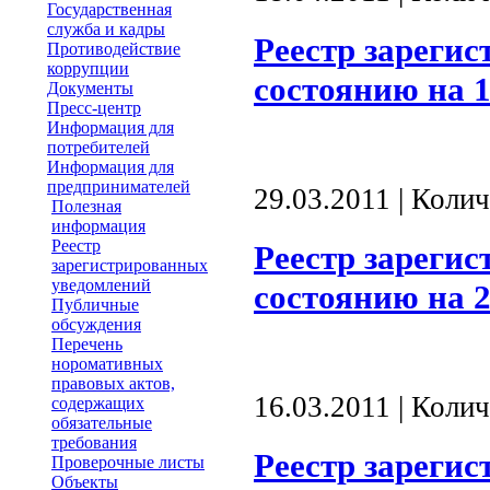
Государственная
служба и кадры
Реестр зареги
Противодействие
коррупции
состоянию на 1
Документы
Пресс-центр
Информация для
потребителей
Информация для
предпринимателей
29.03.2011 | Коли
Полезная
информация
Реестр
Реестр зареги
зарегистрированных
уведомлений
состоянию на 2
Публичные
обсуждения
Перечень
норомативных
правовых актов,
16.03.2011 | Коли
содержащих
обязательные
требования
Реестр зареги
Проверочные листы
Объекты