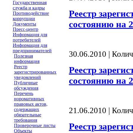
Государственная
служба и кадры
Реестр зареги
Противодействие
коррупции
состоянию на 2
Документы
Пресс-центр
Информация для
потребителей
Информация для
предпринимателей
30.06.2010 | Коли
Полезная
информация
Реестр
Реестр зареги
зарегистрированных
уведомлений
состоянию на 2
Публичные
обсуждения
Перечень
норомативных
правовых актов,
21.06.2010 | Коли
содержащих
обязательные
требования
Реестр зареги
Проверочные листы
Объекты