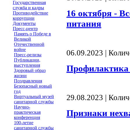
Государственная
служба и кадры
16 октября - В
Противодействие
коррупции
питания
Документы
Пресс-центр
Память о Победе в
Великой
Отечественной
войне
06.09.2023 | Коли
Пресс-релизы
Публикации,
выступления
Профилактика
Здоровый образ
жизни
Поздравления
Безопасный новый
год
29.08.2023 | Коли
Виртуальный музей
санитарной службы
Научно-
Признаки нехв
практическая
конференция
100-летие
санитарной службы