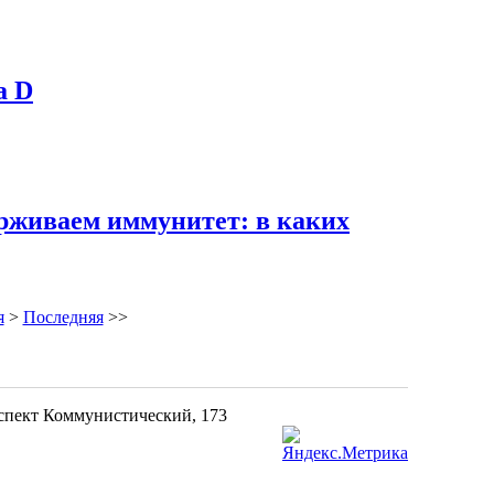
а D
ерживаем иммунитет: в каких
я
>
Последняя
>>
оспект Коммунистический, 173