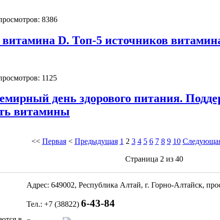
 просмотров: 8386
ь витамина D. Топ-5 источников витамин
 просмотров: 1125
семирный день здорового питания. Подд
ать витамины
<<
Первая
<
Предыдущая
1
2
3
4
5
6
7
8
9
10
Следующа
Страница 2 из 40
Адрес: 649002, Республика Алтай, г. Горно-Алтайск, пр
6-43-84
Тел.: +7 (38822)
яются в