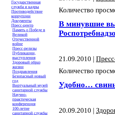
Государственная
служба и кадры
Количество просм
Противодействие
коррупции
Документы
В минувшие вы
Пресс-центр
Память о Победе в
Роспотребнадзо
Великой
Отечественной
войне
Пресс-релизы
Публикации,
21.09.2010 |
Пресс
выступления
Здоровый образ
жизни
Количество просм
Поздравления
Безопасный новый
год
Удобно… свин
Виртуальный музей
санитарной службы
Научно-
практическая
конференция
100-летие
20.09.2010 |
Здоро
санитарной службы