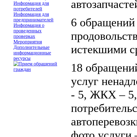
автозапчастей
Информация для
потребителей
Информация для
6 обращений
предпринимателей
Информация о
проведенных
продовольст
проверках
Мероприятия
истекшими с
Дополнительные
информационные
ресурсы
18 обращений
услуг ненадл
- 5, ЖКХ – 5,
потребительс
автоперевозк
фото услуги 