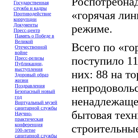
Роспотребнад
Государственная
служба и кадры
«горячая лин
Противодействие
коррупции
Документы
режиме.
Пресс-центр
Память о Победе в
Великой
Всего по «го
Отечественной
войне
поступило 11
Пресс-релизы
Публикации,
выступления
них: 88 на т
Здоровый образ
жизни
непродоволь
Поздравления
Безопасный новый
год
ненадлежаще
Виртуальный музей
санитарной службы
бытовая техни
Научно-
практическая
конференция
строительные
100-летие
санитарной службы