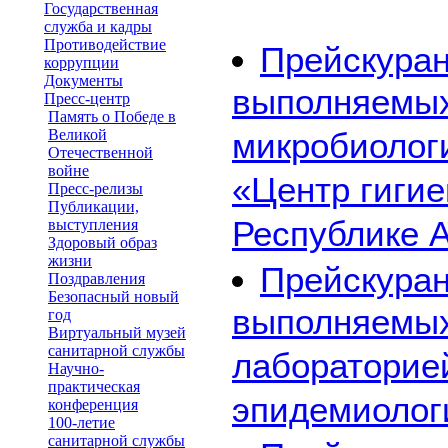
Государственная
служба и кадры
Противодействие
Прейскура
коррупции
Документы
выполняемых
Пресс-центр
Память о Победе в
Великой
микробиолог
Отечественной
войне
«Центр гигие
Пресс-релизы
Публикации,
Республике 
выступления
Здоровый образ
жизни
Прейскурант
Поздравления
Безопасный новый
выполняемых
год
Виртуальный музей
санитарной службы
лабораторие
Научно-
практическая
эпидемиолог
конференция
100-летие
санитарной службы