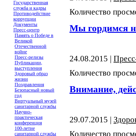
Государственная
служба и кадры
Количество просм
Противодействие
коррупции
Документы
Мы гордимся н
Пресс-центр
Память о Победе в
Великой
Отечественной
войне
24.08.2015 |
Пресс
Пресс-релизы
Публикации,
выступления
Количество просм
Здоровый образ
жизни
Поздравления
Внимание, дей
Безопасный новый
год
Виртуальный музей
санитарной службы
Научно-
практическая
29.07.2015 |
Здоро
конференция
100-летие
Количество просм
санитарной службы