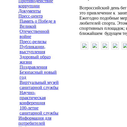
Противодействие
коррупции
Всероссийский день бег
Документы
это привлечение к заня
Пресс-центр
Ежегодно подобные мер
Память о Победе в
любителей спорта. Этом
Великой
спортивных площадок; и
Отечественной
ближайшем будущем тер
войне
Пресс-релизы
Публикации,
выступления
Здоровый образ
жизни
Поздравления
Безопасный новый
год
Виртуальный музей
санитарной службы
Научно-
практическая
конференция
100-летие
санитарной службы
Информация для
потребителей