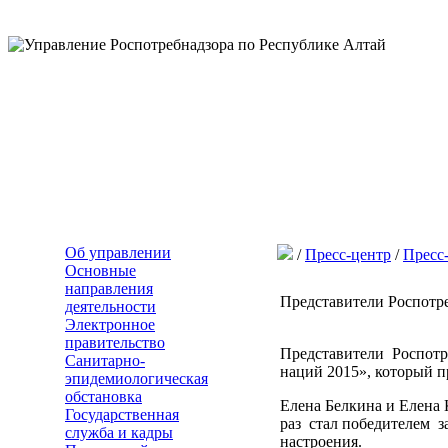
Об управлении
/
Пресс-центр
/
Пресс
Основные
направления
Представители Роспотре
деятельности
Электронное
правительство
Представители Роспотре
Санитарно-
наций 2015», который п
эпидемиологическая
обстановка
Елена Белкина и Елена 
Государственная
раз стал победителем з
служба и кадры
настроения.