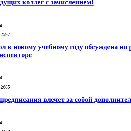
дущих коллег с зачислением!
ы
 2597
л к новому учебному году обсуждена на 
нспекторе
ы
 2685
редписания влечет за собой дополните
ы