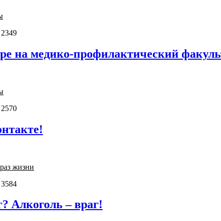
ы
 2349
оре на медико-профилактический факуль
ы
 2570
онтакте!
раз жизни
 3584
г? Алкоголь – враг!