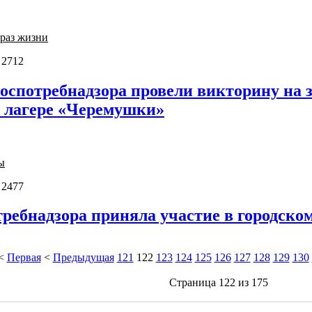
раз жизни
 2712
спотребнадзора провели викторину на зн
м лагере «Черемушки»
ы
 2477
ребнадзора приняла участие в городско
<
Первая
<
Предыдущая
121
122
123
124
125
126
127
128
129
130
Страница 122 из 175