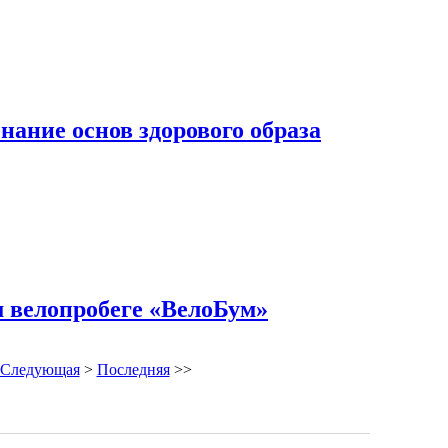
ание основ здорового образа
м велопробеге «ВелоБум»
Следующая
>
Последняя
>>