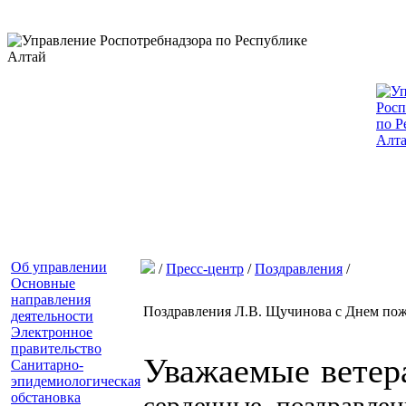
Об управлении
/
Пресс-центр
/
Поздравления
/
Основные
направления
Поздравления Л.В. Щучинова с Днем по
деятельности
Электронное
правительство
Уважаемые ветер
Санитарно-
эпидемиологическая
обстановка
сердечные поздравле