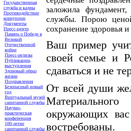
Государственная
заложила фундамент,
служба и кадры
Противодействие
службы. Порою ценой
коррупции
Документы
сохранение здоровья и
Пресс-центр
Память о Победе в
Великой
Ваш пример учит
Отечественной
войне
своей семье и Р
Пресс-релизы
Публикации,
выступления
сдаваться и не т
Здоровый образ
жизни
Поздравления
От всей души жел
Безопасный новый
год
Виртуальный музей
Материального
санитарной службы
Научно-
окружающих вас
практическая
конференция
востребованы.
100-летие
санитарной службы