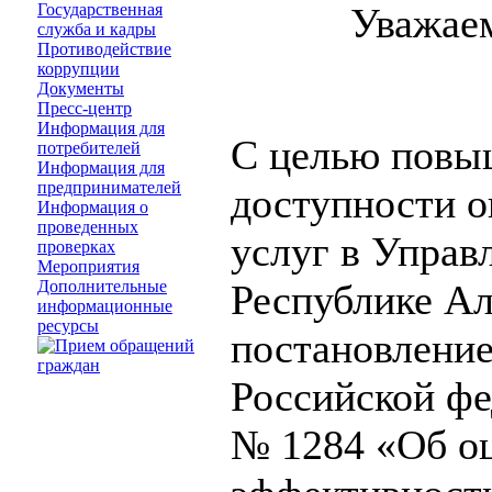
Государственная
Уважаем
служба и кадры
Противодействие
коррупции
Документы
Пресс-центр
Информация для
С целью повыш
потребителей
Информация для
предпринимателей
доступности о
Информация о
проведенных
услуг в Управ
проверках
Мероприятия
Дополнительные
Республике Ал
информационные
ресурсы
постановлени
Российской фе
№ 1284 «Об о