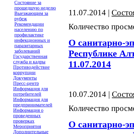
Состояние за
прошедшую неделю
11.07.2014 |
Состо
Выезжающим за
рубеж
Рекомендации
Количество просм
населению по
профилактике
О санитарно-э
инфекционных и
паразитарных
Республике Алт
заболеваний
Государственная
11.07.2014
служба и кадры
Противодействие
коррупции
Документы
Пресс-центр
Информация для
10.07.2014 |
Состо
потребителей
Информация для
предпринимателей
Количество просм
Информация о
проведенных
проверках
О санитарно-э
Мероприятия
Дополнительные