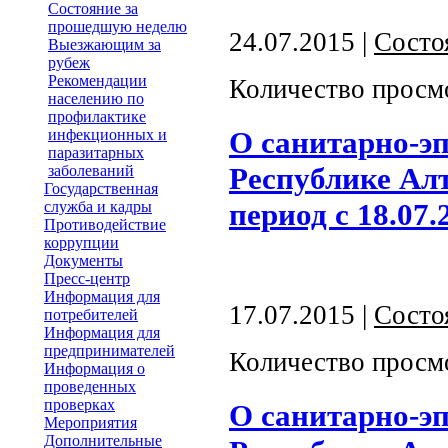
Состояние за
прошедшую неделю
24.07.2015 |
Состо
Выезжающим за
рубеж
Рекомендации
Количество просм
населению по
профилактике
О санитарно-э
инфекционных и
паразитарных
Республике Алт
заболеваний
Государственная
период с 18.07.
служба и кадры
Противодействие
коррупции
Документы
Пресс-центр
Информация для
17.07.2015 |
Состо
потребителей
Информация для
предпринимателей
Количество просм
Информация о
проведенных
проверках
О санитарно-э
Мероприятия
Дополнительные