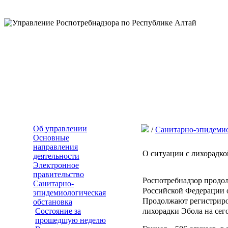
Об управлении
/
Санитарно-эпидемио
Основные
направления
О ситуации с лихорадко
деятельности
Электронное
правительство
Роспотребнадзор продо
Санитарно-
Российской Федерации о
эпидемиологическая
Продолжают регистриро
обстановка
Состояние за
лихорадки Эбола на сег
прошедшую неделю