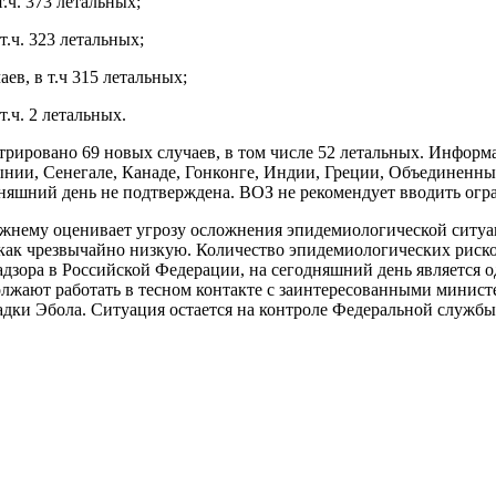
т.ч. 373 летальных;
т.ч. 323 летальных;
аев, в т.ч 315 летальных;
т.ч. 2 летальных.
истрировано 69 новых случаев, в том числе 52 летальных. Инфор
нии, Сенегале, Канаде, Гонконге, Индии, Греции, Объединенн
дняшний день не подтверждена. ВОЗ не рекомендует вводить ог
ежнему оценивает угрозу осложнения эпидемиологической ситуа
как чрезвычайно низкую. Количество эпидемиологических риско
дзора в Российской Федерации, на сегодняшний день является
лжают работать в тесном контакте с заинтересованными минис
адки Эбола. Ситуация остается на контроле Федеральной службы