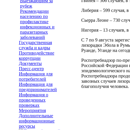
Гвинея – 506 случаев, в 
Выезжающим за
рубеж
Либерия – 599 случая, в 
Рекомендации
населению по
Сьерра Леоне – 730 случ
профилактике
инфекционных и
Нигерия – 13 случаев, в 
паразитарных
заболеваний
С 7 по 9 августа зарег
Государственная
лихорадки Эбола в Румы
служба и кадры
Руанде, Уганде на сего
Противодействие
коррупции
Роспотребнадзор по-пр
Документы
Российской Федерации 
Пресс-центр
эпидемиологического на
Информация для
Роспотребнадзора продо
потребителей
завозных случаев лихор
Информация для
благополучия человека.
предпринимателей
Информация о
проведенных
проверках
Мероприятия
Дополнительные
информационные
ресурсы