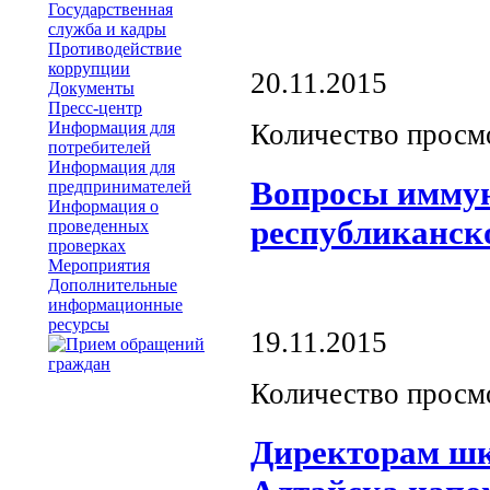
Государственная
служба и кадры
Противодействие
коррупции
20.11.2015
Документы
Пресс-центр
Информация для
Количество просм
потребителей
Информация для
Вопросы иммун
предпринимателей
Информация о
республиканск
проведенных
проверках
Мероприятия
Дополнительные
информационные
ресурсы
19.11.2015
Количество просм
Директорам шко