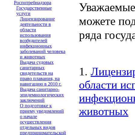
Роспотребнадзора
Уважаемые 
Государственные
услуги
можете под
Лицензирование
деятельности в
области
ряда госуд
использования
возбудителей
инфекционных
заболеваний человека
и животных
Выдача судовых
санитарных
1.
Лицензир
свидетельств на
право плавания, на
области ис
навигацию в 2010 г.
Выдача санитарно-
инфекционн
эпидемиологических
заключений
О подготовке к
животных
приему уведомлений
о начале
осуществления
отдельных видов
предпринимательской