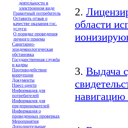
деятельности в
электронном виде
2.
Лицензир
Грамотный потребитель
Оставить отзыв о
области ис
качестве оказания гос.
услуги
ионизирую
О порядке проведения
личного приема
Санитарно-
эпидемиологическая
обстановка
Государственная служба
и кадры
3.
Выдача 
Противодействие
коррупции
Документы
свидетельс
Пресс-центр
Информация для
навигацию 
потребителей
Информация для
предпринимателей
Информация о
проведенных проверках
Мероприятия
Дополнительные