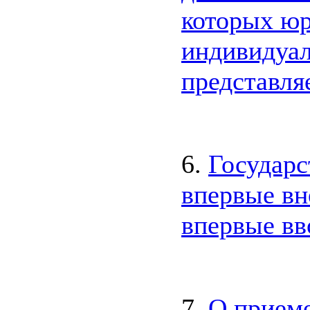
которых ю
индивидуа
представля
6.
Государс
впервые вн
впервые вв
7.
О прием