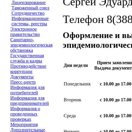
Сергей Эдуард
Лицензирование
Таможенный союз
Сотрудничество
Телефон 8(388
Информационные
системы, реестры
Электронное
Оформление и вы
правительство
Санитарно-
эпидемиологичес
эпидемиологическая
обстановка
Государственная
служба и кадры
Прием заявлени
Дни недели
Противодействие
Выдача документ
коррупции
Документы
Пресс-центр
Понедельник
с 10.00 до 17.00
Информация для
потребителей
Информация для
Вторник
с 10.00 до 17.00
предпринимателей
Информация о
проведенных
Среда
с 10.00 до 17.00
проверках
Мероприятия
Дополнительные
Четверг
с 10.00 до 17.00