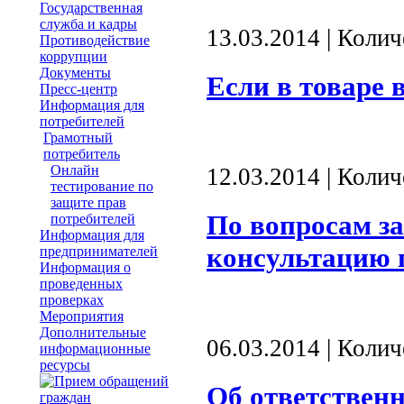
Государственная
служба и кадры
13.03.2014 | Коли
Противодействие
коррупции
Документы
Если в товаре 
Пресс-центр
Информация для
потребителей
Грамотный
потребитель
Онлайн
12.03.2014 | Коли
тестирование по
защите прав
По вопросам з
потребителей
Информация для
консультацию п
предпринимателей
Информация о
проведенных
проверках
Мероприятия
Дополнительные
06.03.2014 | Коли
информационные
ресурсы
Об ответствен