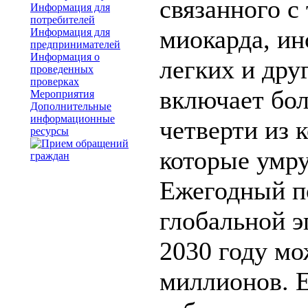
связанного с
Информация для
потребителей
миокарда, ин
Информация для
предпринимателей
Информация о
легких и дру
проведенных
проверках
включает бол
Мероприятия
Дополнительные
информационные
четверти из 
ресурсы
которые умру
Ежегодный по
глобальной э
2030 году мо
миллионов. Е