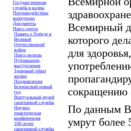
Всемирной о
Государственная
служба и кадры
здравоохране
Противодействие
коррупции
Документы
Всемирный де
Пресс-центр
Память о Победе в
которого дел
Великой
Отечественной
для здоровья
войне
Пресс-релизы
Публикации,
употреблению
выступления
Здоровый образ
пропагандир
жизни
Поздравления
Безопасный новый
сокращению 
год
Виртуальный музей
санитарной службы
По данным ВО
Научно-
практическая
конференция
умрут более 
100-летие
санитарной службы