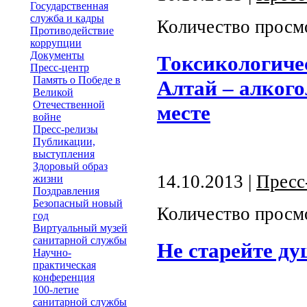
Государственная
служба и кадры
Количество просм
Противодействие
коррупции
Документы
Токсикологиче
Пресс-центр
Память о Победе в
Алтай – алког
Великой
Отечественной
месте
войне
Пресс-релизы
Публикации,
выступления
Здоровый образ
14.10.2013 |
Пресс
жизни
Поздравления
Безопасный новый
Количество просм
год
Виртуальный музей
санитарной службы
Не старейте ду
Научно-
практическая
конференция
100-летие
санитарной службы