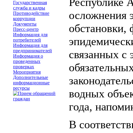
Республике 
Государственная
служба и кадры
осложнения 
Противодействие
коррупции
Документы
обстановки,
Пресс-центр
Информация для
эпидемически
потребителей
Информация для
предпринимателей
связанных с
Информация о
проведенных
обязательных
проверках
Мероприятия
законодатель
Дополнительные
информационные
ресурсы
водных объек
года, напоми
В соответств