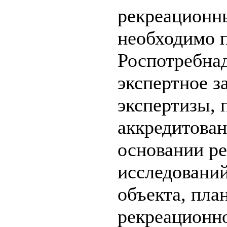
рекреационн
необходимо п
Роспотребнад
экспертное з
экспертизы, 
аккредитован
основании ре
исследований
объекта, пла
рекреационно