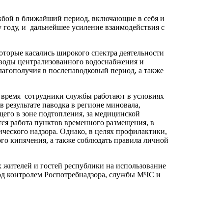
ужбой в ближайший период, включающие в себя и
 году, и дальнейшее усиление взаимодействия с
оторые касались широкого спектра деятельности
 воды централизованного водоснабжения и
лагополучия в послепаводковый период, а также
ее время сотрудники службы работают в условиях
 результате паводка в регионе миновала,
его в зоне подтопления, за медицинской
ся работа пунктов временного размещения, в
ческого надзора. Однако, в целях профилактики,
го кипячения, а также соблюдать правила личной
 жителей и гостей республики на использование
 под контролем Роспотребнадзора, службы МЧС и