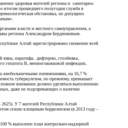
ранение здоровья жителей региона и санитарно-
по итогам прошедшего полугодия служба в
идемиологическая обстановка, не допущено
учным».
ганами власти и местного самоуправления, а
авы региона Александром Бердниковым.
Республике Алтай зарегистрировано снижение всей
й язвы, паратифа, дифтерии, столбняка,
ного гепатита В, менингококковой инфекции,
ть внебольничными пневмониями, на 16,7 %
аемость туберкулезом, по прежнему, превышает
 основное внимание должно уделяться выполнению
ьных, даже не подозревающих о наличии
– 2625). У 7 жителей Республики Алтай
 этом сезоне клещевым боррелиозом (в 2013 году –
 100 % выполнен план контрольно-надзорной