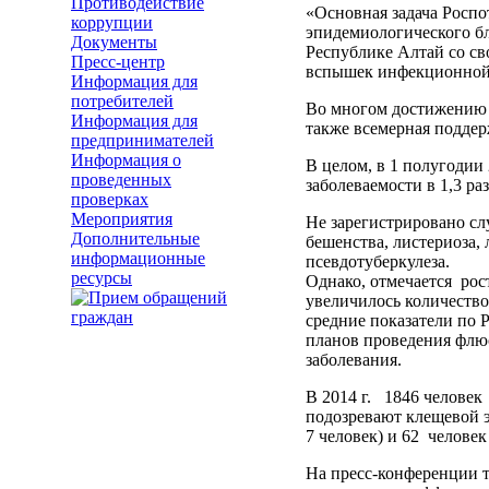
Противодействие
«Основная задача Роспо
коррупции
эпидемиологического бл
Документы
Республике Алтай со св
Пресс-центр
вспышек инфекционной 
Информация для
потребителей
Во многом достижению р
Информация для
также всемерная подде
предпринимателей
Информация о
В целом, в 1 полугодии
проведенных
заболеваемости в 1,3 ра
проверках
Мероприятия
Не зарегистрировано сл
Дополнительные
бешенства, листериоза,
информационные
псевдотуберкулеза.
ресурсы
Однако, отмечается ро
увеличилось количество
средние показатели по 
планов проведения флю
заболевания.
В 2014 г. 1846 человек
подозревают клещевой э
7 человек) и 62 человек
На пресс-конференции т