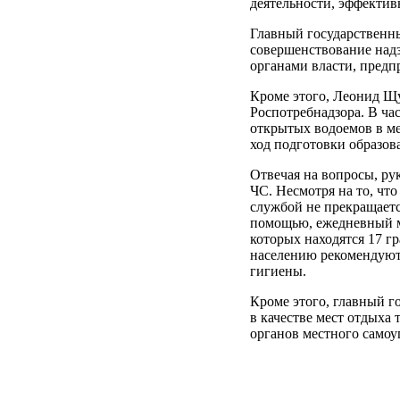
деятельности, эффектив
Главный государственн
совершенствование надз
органами власти, пред
Кроме этого, Леонид Щу
Роспотребнадзора. В ча
открытых водоемов в ме
ход подготовки образов
Отвечая на вопросы, ру
ЧС. Несмотря на то, чт
службой не прекращает
помощью, ежедневный мо
которых находятся 17 г
населению рекомендуют 
гигиены.
Кроме этого, главный г
в качестве мест отдыха
органов местного самоу