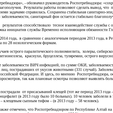
требнадзора», - обозначил руководитель Роспотребнадзора: «сох
агополучия. Результаты работы позволяют сделать вывод, что 
оими задачами справилась. Сохранена стабильная санитарно-эп
заболеваемости, санитарный фон остается стабильно благопол
езультатов способствовало тесное взаимодействие службы с ор
ржка инициатив службы Временно исполняющим обязанности Гл
 2014 года, в сравнении с аналогичным периодом 2013 года, в 
за по 28 нозологическим формам.
учаев острого паралитического полиомиелита, холеры, сибирско
 легионеллеза, краснухи, бруцеллеза, туляремии, острого вирус
ст заболеваемости ВИЧ инфекцией, по сумме ОКИ, заболеваемос
 лиц, пострадавших от укусов животными (331 случай). Заболев
Российской Федерации. И здесь, по мнению Роспотребнадзора,
оросмотров, так как плановые осмотры позволяют выявлять бол
 пострадали от присасываний клещей (тот же период 2013 года 
нцефалит (в 2013 году было 10 больных). 10 человек заболели в
 – клещевым сыпным тифом – (в 2013 году – 58 человек).
акже отмечено, что Роспотребнадзором по Республике Алтай на