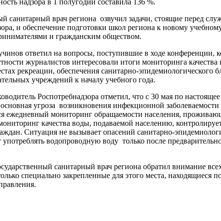
ность надзора в 1 полугодии составила 136 %.
ый санитарный врач региона озвучил задачи, стоящие перед сл
ора, и обеспечение подготовки школ региона к новому учебному
принимателями и гражданским обществом.
чинов ответил на вопросы, поступившие в ходе конференции, к
стности журналистов интересовали итоги мониторинга качества
стах рекреации, обеспечения санитарно-эпидемиологического б
ательных учреждений к началу учебного года.
ководитель Роспотребнадзора отметил, что с 30 мая по настоящ
о основная угроза возникновения инфекционной заболеваемости в
ся ежедневный мониторинг обращаемости населения, проживающ
ниторинг качества воды, подаваемой населению, контролирует
раждан. Ситуация не вызывает опасений санитарно-эпидемиологи
употреблять водопроводную воду только после предварительно
осударственный санитарный врач региона обратил внимание всех
 только специально закрепленные для этого места, находящиеся
правления.