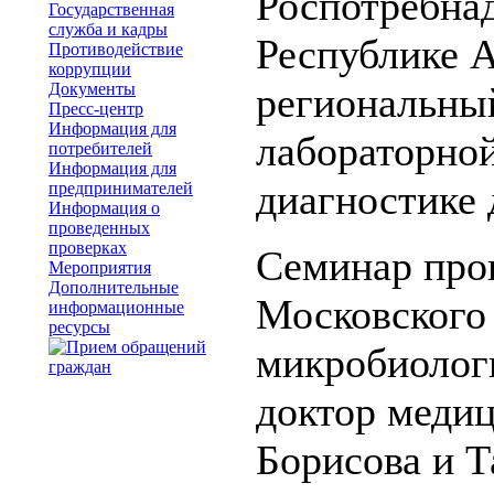
Роспотребнад
Государственная
служба и кадры
Республике А
Противодействие
коррупции
Документы
региональны
Пресс-центр
Информация для
лабораторной
потребителей
Информация для
диагностике
предпринимателей
Информация о
проведенных
проверках
Семинар про
Мероприятия
Дополнительные
Московского
информационные
ресурсы
микробиологи
доктор медиц
Борисова и Т