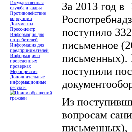
Государственная
За 2013 год в
служба и кадры
Противодействие
Роспотребнадз
коррупции
Документы
поступило 332
Пресс-центр
Информация для
потребителей
письменное (2
Информация для
предпринимателей
письменных).
Информация о
проведенных
проверках
поступили пос
Мероприятия
Дополнительные
документообор
информационные
ресурсы
Из поступивш
вопросам сани
письменных), 