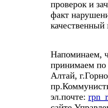
проверок и за
факт нарушен
качественный 
Напоминаем, 
принимаем по 
Алтай, г.Горн
пр.Коммунисти
эл.почте:
rpn_
сайте Управле