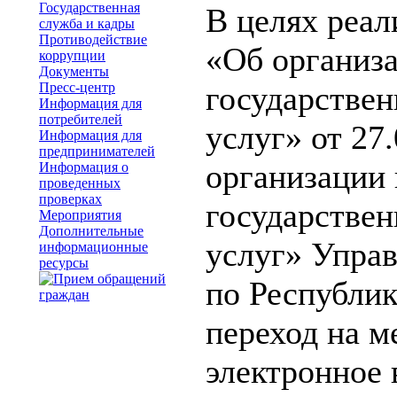
Государственная
В целях реал
служба и кадры
Противодействие
«Об организа
коррупции
Документы
Пресс-центр
государстве
Информация для
потребителей
услуг» от 27
Информация для
предпринимателей
организации 
Информация о
проведенных
проверках
государстве
Мероприятия
Дополнительные
услуг» Упра
информационные
ресурсы
по Республи
переход на 
электронное 