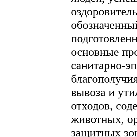
оздоровитель
обозначенный
подготовлен
основные пр
санитарно-э
благополучия
вывоза и ут
отходов, со
животных, ор
защитных зон