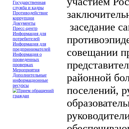
участием Ро
Государственная
служба и кадры
заключительн
Противодействие
коррупции
Документы
заседание са
Пресс-центр
Информация для
противоэпид
потребителей
Информация для
совещании п
предпринимателей
Информация о
проведенных
представител
проверках
Мероприятия
районной бол
Дополнительные
информационные
ресурсы
поселений, р
образовател
руководители
обеспечиваю