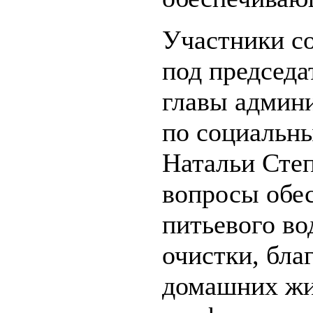
Участники с
под председа
главы админ
по социальн
Натальи Сте
вопросы обе
питьевого во
очистки, бла
домашних жи