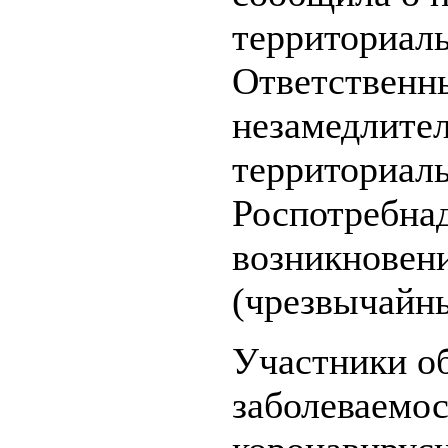
территориал
Ответственн
незамедлите
территориал
Роспотребнад
возникновен
(чрезвычайны
Участники о
заболеваемо