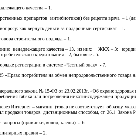
адлежащего качества – 1.
рственных препаратов (антибиотиков) без рецепта врача – 1 (да
вопросу: как вернуть деньги за подарочный сертификат – 1.
говора строительного подряда – 1.
елению ненадлежащего качества – 13, из них: ЖКХ – 3; юриди
отребительского кредитования – 2; бытовые - 5.
орядке регистрации в системе «Честный знак» - 7.
. 25 «Право потребителя на обмен непродовольственного товара 
дерального закона № 15-ФЗ от 23.02.2013г. «Об охране здоровья
ебления табака или потребления никотинсодержащей продукции»
через Интернет – магазин (товар не соответствует образцу, указ
л продажи товаров дистанционным способом, ст. 26.1 Закона Р
 вопросы (прививки, ковид, клещи) - 6.
анитарных правил – 2.