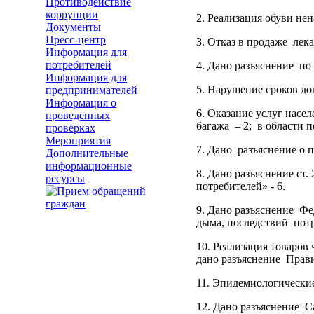
Противодействие
коррупции
2. Реализация обуви нен
Документы
Пресс-центр
3. Отказ в продаже лека
Информация для
потребителей
4. Дано разъяснение по 
Информация для
5. Нарушение сроков до
предпринимателей
Информация о
6. Оказание услуг нас
проведенных
багажа – 2; в области п
проверках
Мероприятия
7. Дано разъяснение о п
Дополнительные
информационные
8. Дано разъяснение ст
ресурсы
потребителей» - 6.
9. Дано разъяснение Фе
дыма, последствий потр
10. Реализация товаров 
дано разъяснение Прави
11. Эпидемиологические
12. Дано разъяснение С