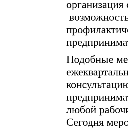
организация 
возможность
профилактиче
предпринимат
Подобные ме
ежекварталь
консультаци
предпринима
любой рабоч
Сегодня мер