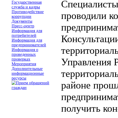
Специалисты
Государственная
служба и кадры
Противодействие
проводили ко
коррупции
Документы
предпринима
Пресс-центр
Информация для
потребителей
Консультации
Информация для
предпринимателей
территориаль
Информация о
проведенных
Управления 
проверках
Мероприятия
Дополнительные
территориаль
информационные
ресурсы
районе прош
предпринима
получить кон