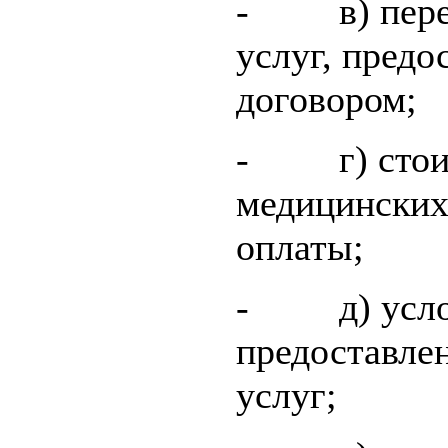
- в) переч
услуг, предо
договором;
- г) стоим
медицинских 
оплаты;
- д) услов
предоставле
услуг;