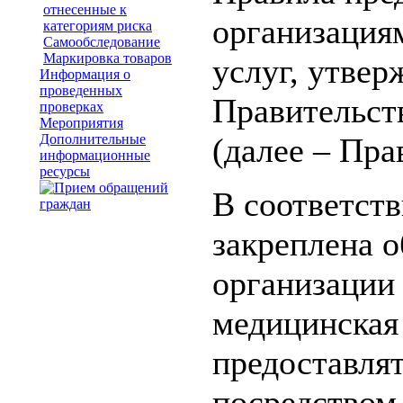
отнесенные к
организация
категориям риска
Самообследование
Маркировка товаров
услуг, утве
Информация о
проведенных
Правительст
проверках
Мероприятия
Дополнительные
(далее – Пра
информационные
ресурсы
В соответств
закреплена 
организации 
медицинская
предоставля
посредством