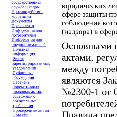
Государственная
юридических лиц
служба и кадры
Противодействие
сфере защиты пр
коррупции
соблюдения кото
Документы
Пресс-центр
(надзора) в сфер
Информация для
потребителей
Информация для
Основными 
предпринимателей
Полезная
информация
актами, рег
Реестр
зарегистрированных
между потре
уведомлений
Публичные
являются За
обсуждения
Перечень
норомативных
№2300-1 от 0
правовых актов,
содержащих
потребителей
обязательные
требования
Проверочные листы
Правила пре
Объекты