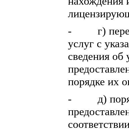
нахождения 
лицензирующ
- г) переч
услуг с указ
сведения об 
предоставле
порядке их о
- д) поряд
предоставле
соответстви