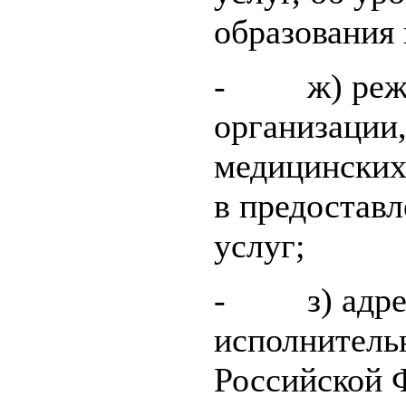
образования
- ж) режим
организации
медицинских
в предостав
услуг;
- з) адрес
исполнительн
Российской 