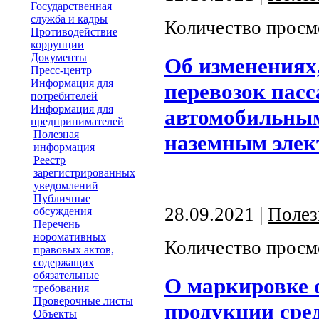
Государственная
служба и кадры
Количество просм
Противодействие
коррупции
Документы
Об изменениях
Пресс-центр
Информация для
перевозок пас
потребителей
Информация для
автомобильным
предпринимателей
Полезная
наземным элек
информация
Реестр
зарегистрированных
уведомлений
Публичные
28.09.2021 |
Полез
обсуждения
Перечень
норомативных
Количество просм
правовых актов,
содержащих
обязательные
О маркировке 
требования
Проверочные листы
продукции сре
Объекты